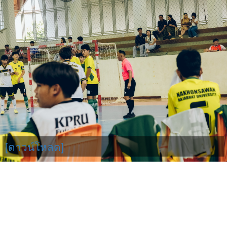
[ดาวน์โหลด]