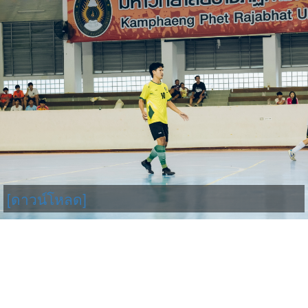
[ดาวน์โหลด]