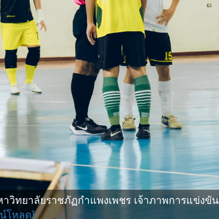
ิทยาลัยราชภัฏกำแพงเพชร เจ้าภาพการแข่งขันกีฬ
น์โหลด]