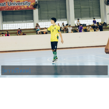
[ดาวน์โหลด]