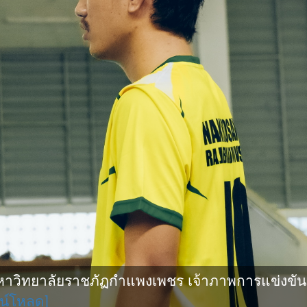
ิทยาลัยราชภัฏกำแพงเพชร เจ้าภาพการแข่งขันกีฬ
น์โหลด]