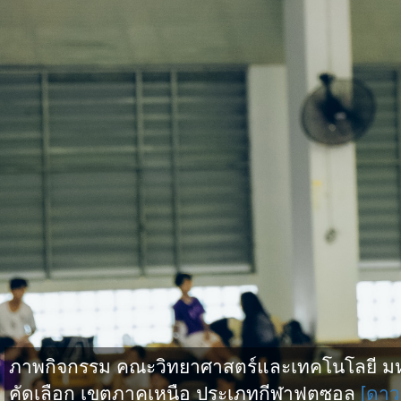
ภาพกิจกรรม คณะวิทยาศาสตร์และเทคโนโลยี มหาว
คัดเลือก เขตภาคเหนือ ประเภทกีฬาฟุตซอล
[ดาว