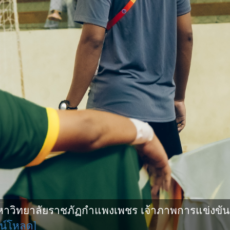
ิทยาลัยราชภัฏกำแพงเพชร เจ้าภาพการแข่งขันกีฬ
น์โหลด]