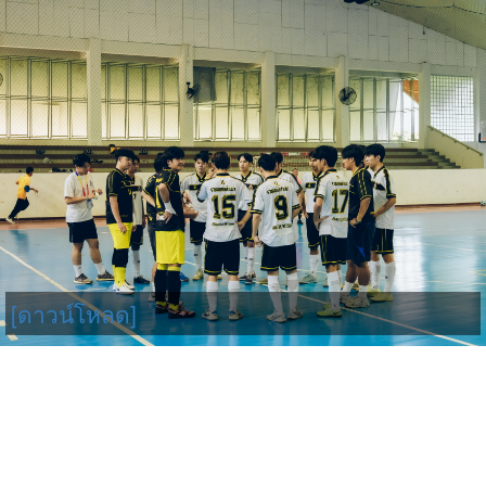
[ดาวน์โหลด]