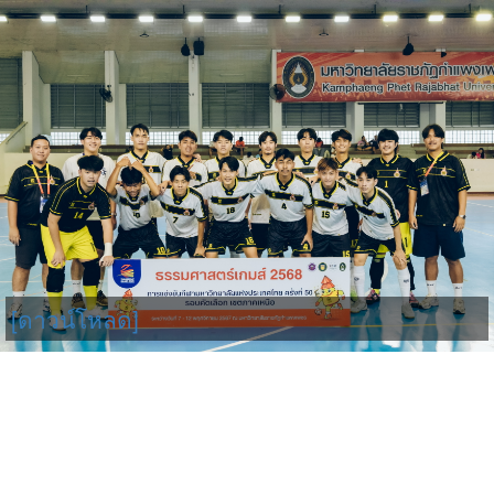
[ดาวน์โหลด]