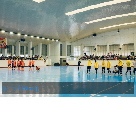
[ดาวน์โหลด]