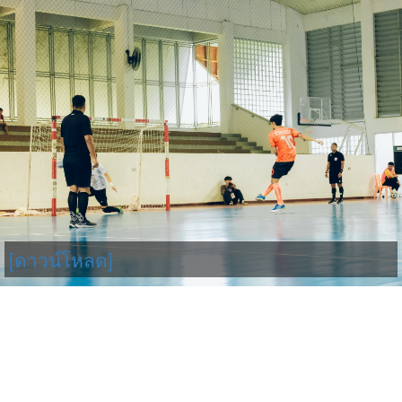
[ดาวน์โหลด]