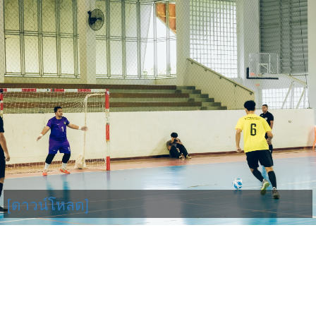
[ดาวน์โหลด]