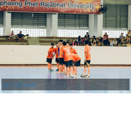
[ดาวน์โหลด]