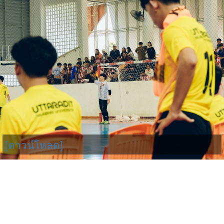
[ดาวน์โหลด]