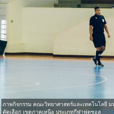
ภาพกิจกรรม คณะวิทยาศาสตร์และเทคโนโลยี มหาว
คัดเลือก เขตภาคเหนือ ประเภทกีฬาฟุตซอล
[ดาว