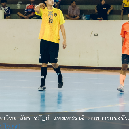
ิทยาลัยราชภัฏกำแพงเพชร เจ้าภาพการแข่งขันกีฬ
น์โหลด]