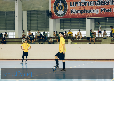
[ดาวน์โหลด]