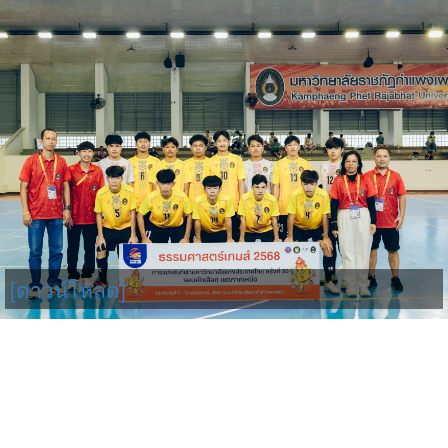
[ดาวน์โหลด]