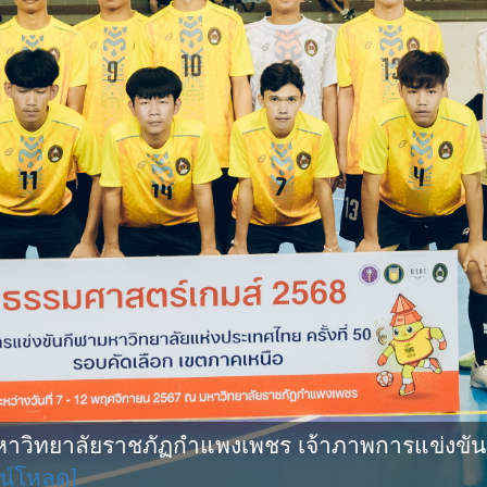
ิทยาลัยราชภัฏกำแพงเพชร เจ้าภาพการแข่งขันกีฬ
น์โหลด]