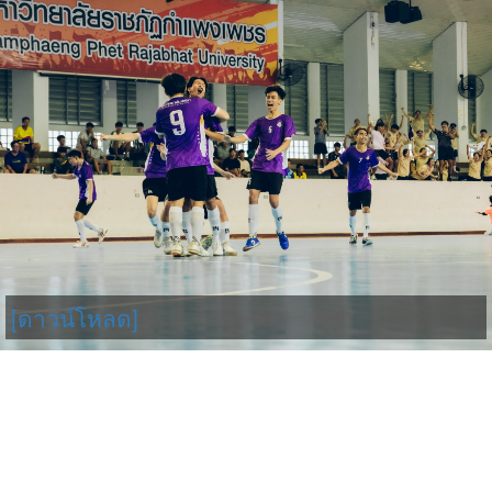
[ดาวน์โหลด]