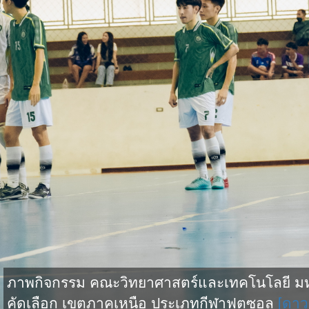
ภาพกิจกรรม คณะวิทยาศาสตร์และเทคโนโลยี มหาว
คัดเลือก เขตภาคเหนือ ประเภทกีฬาฟุตซอล
[ดาว