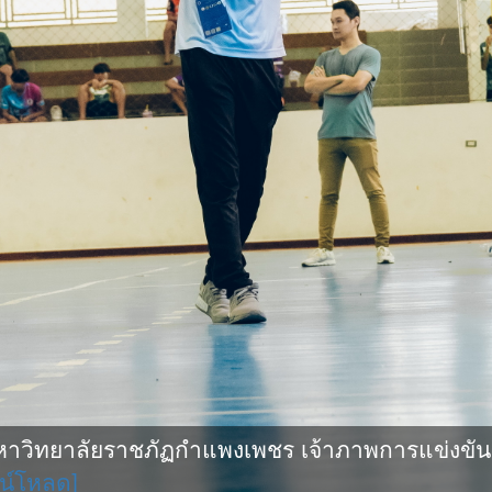
ิทยาลัยราชภัฏกำแพงเพชร เจ้าภาพการแข่งขันกีฬ
น์โหลด]