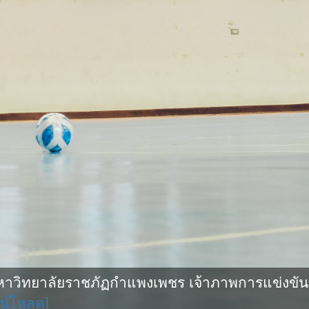
ิทยาลัยราชภัฏกำแพงเพชร เจ้าภาพการแข่งขันกีฬ
น์โหลด]