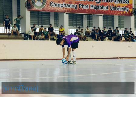
[ดาวน์โหลด]