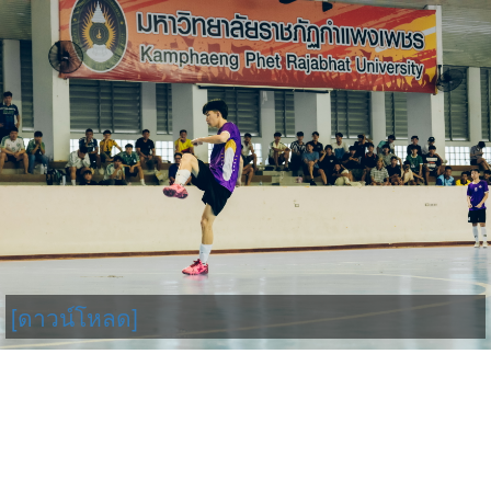
[ดาวน์โหลด]