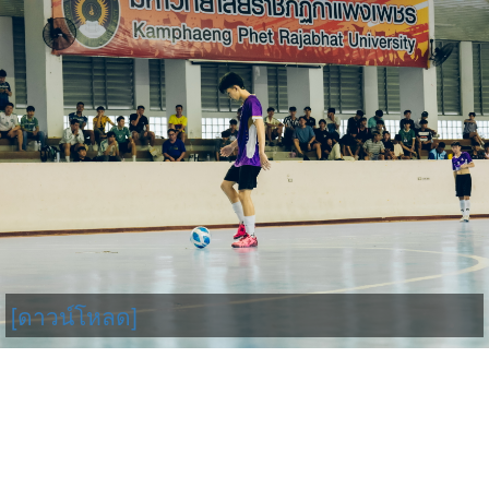
[ดาวน์โหลด]