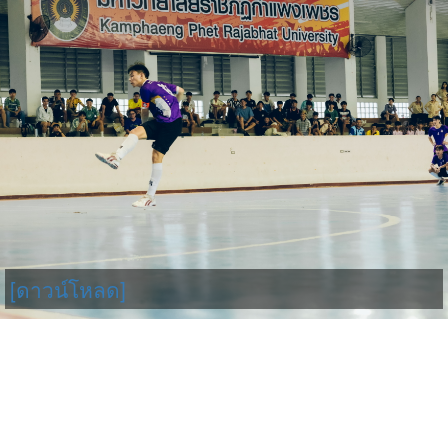
[ดาวน์โหลด]