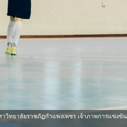
ิทยาลัยราชภัฏกำแพงเพชร เจ้าภาพการแข่งขันกีฬ
น์โหลด]