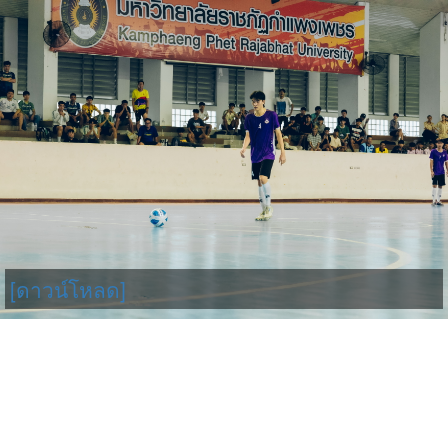
[ดาวน์โหลด]