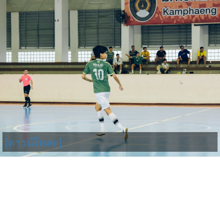
[ดาวน์โหลด]