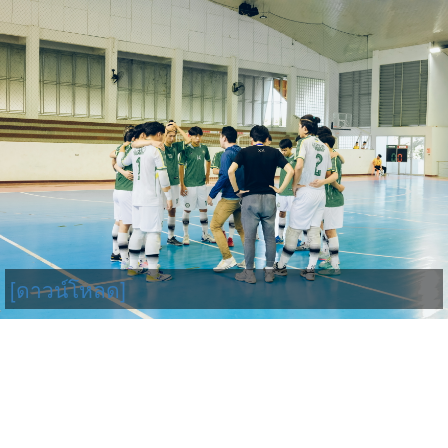
[ดาวน์โหลด]