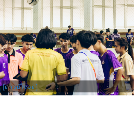
[ดาวน์โหลด]