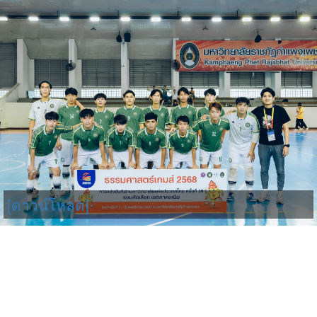
[ดาวน์โหลด]