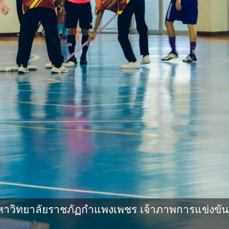
ิทยาลัยราชภัฏกำแพงเพชร เจ้าภาพการแข่งขันกีฬ
น์โหลด]