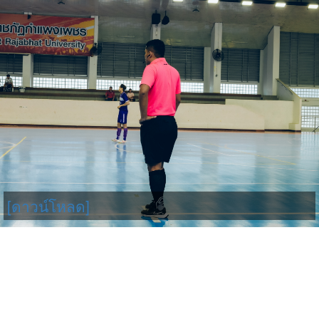
[ดาวน์โหลด]