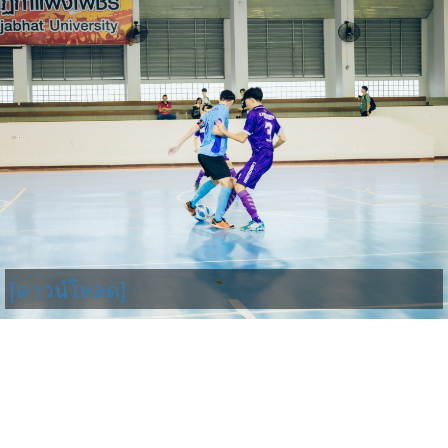
[ดาวน์โหลด]