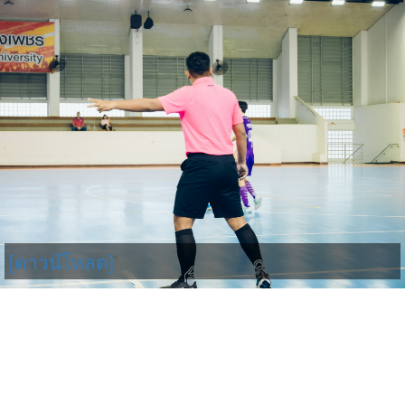
[ดาวน์โหลด]