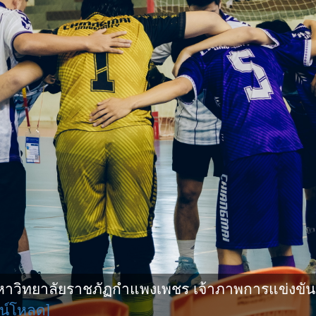
ิทยาลัยราชภัฏกำแพงเพชร เจ้าภาพการแข่งขันกีฬ
น์โหลด]