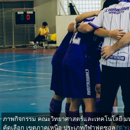
ภาพกิจกรรม คณะวิทยาศาสตร์และเทคโนโลยี มหาว
คัดเลือก เขตภาคเหนือ ประเภทกีฬาฟุตซอล
[ดาว