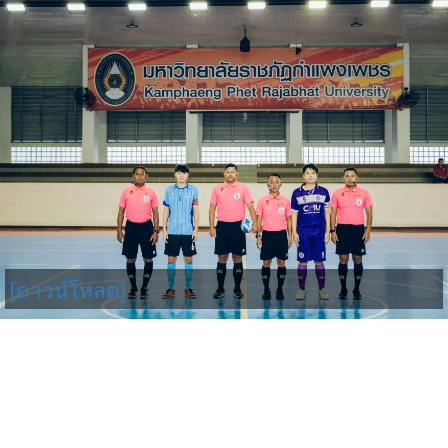
[ดาวน์โหลด]