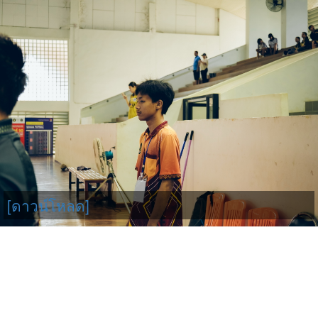
[ดาวน์โหลด]