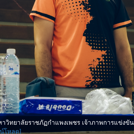
ิทยาลัยราชภัฏกำแพงเพชร เจ้าภาพการแข่งขันกีฬ
น์โหลด]