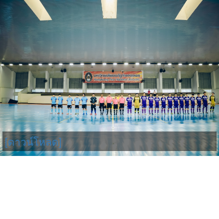
[ดาวน์โหลด]