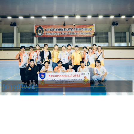
[ดาวน์โหลด]