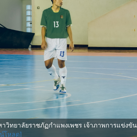
ิทยาลัยราชภัฏกำแพงเพชร เจ้าภาพการแข่งขันกีฬ
น์โหลด]