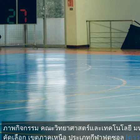
ภาพกิจกรรม คณะวิทยาศาสตร์และเทคโนโลยี มหาว
คัดเลือก เขตภาคเหนือ ประเภทกีฬาฟุตซอล
[ดาว