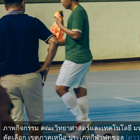
ภาพกิจกรรม คณะวิทยาศาสตร์และเทคโนโลยี มหาว
คัดเลือก เขตภาคเหนือ ประเภทกีฬาฟุตซอล
[ดาว