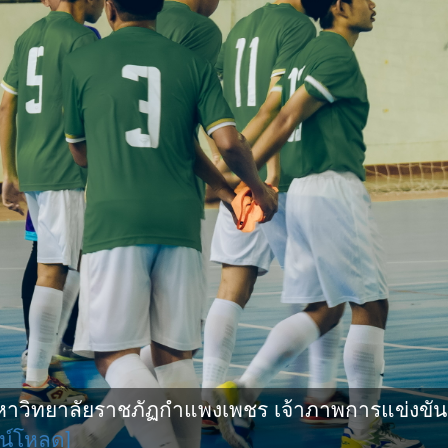
ิทยาลัยราชภัฏกำแพงเพชร เจ้าภาพการแข่งขันกีฬ
น์โหลด]