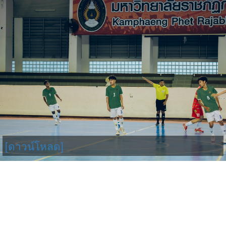
[ดาวน์โหลด]