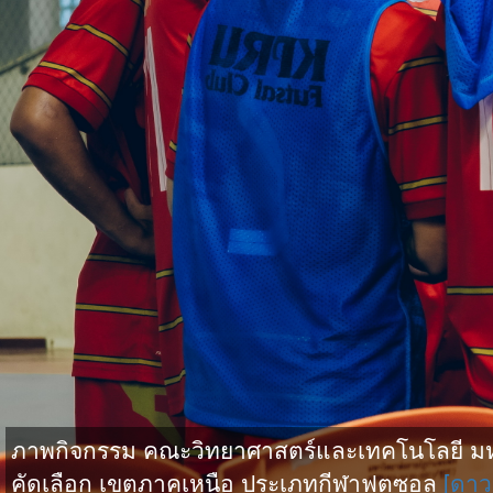
ภาพกิจกรรม คณะวิทยาศาสตร์และเทคโนโลยี มหาว
คัดเลือก เขตภาคเหนือ ประเภทกีฬาฟุตซอล
[ดาว