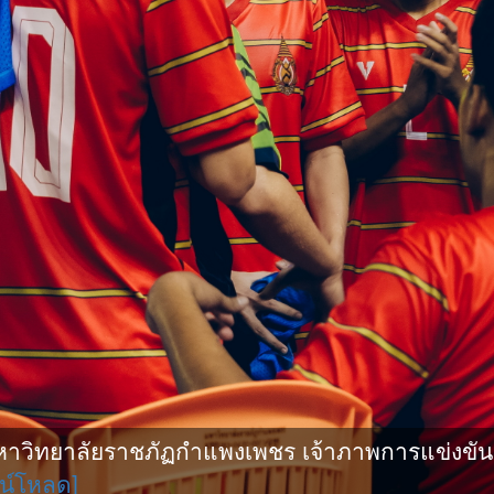
ิทยาลัยราชภัฏกำแพงเพชร เจ้าภาพการแข่งขันกีฬ
น์โหลด]