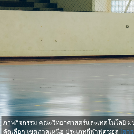
ภาพกิจกรรม คณะวิทยาศาสตร์และเทคโนโลยี มหาว
คัดเลือก เขตภาคเหนือ ประเภทกีฬาฟุตซอล
[ดาว