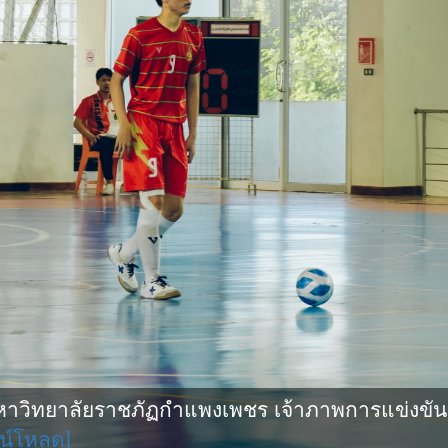
ิทยาลัยราชภัฏกำแพงเพชร เจ้าภาพการแข่งขันกีฬ
น์โหลด]