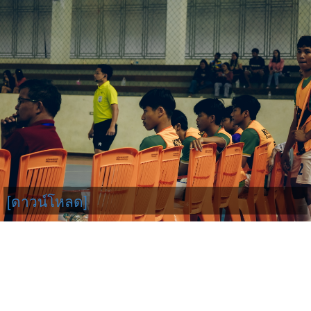
[ดาวน์โหลด]