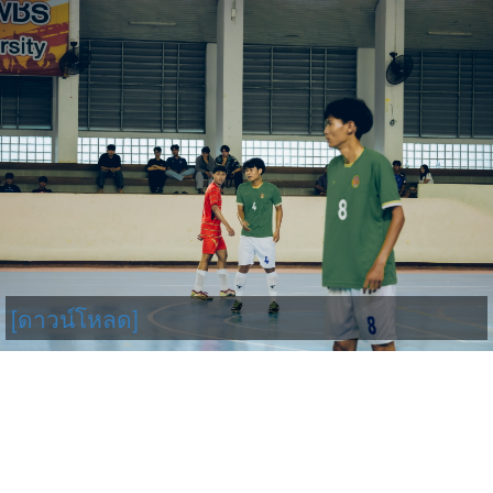
[ดาวน์โหลด]