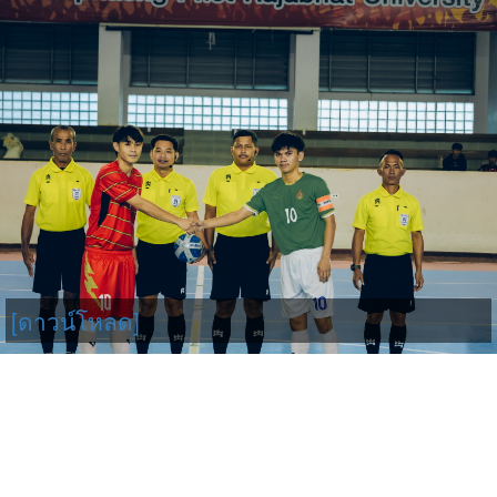
[ดาวน์โหลด]