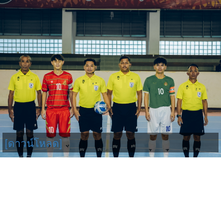
[ดาวน์โหลด]