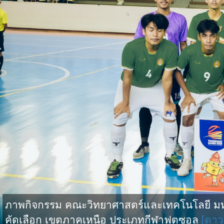
ภาพกิจกรรม คณะวิทยาศาสตร์และเทคโนโลยี มหาว
คัดเลือก เขตภาคเหนือ ประเภทกีฬาฟุตซอล
[ดาว