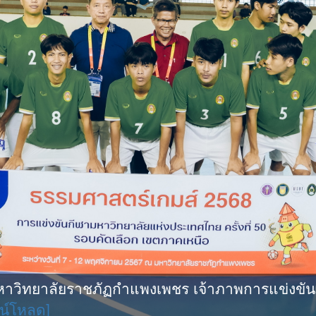
ิทยาลัยราชภัฏกำแพงเพชร เจ้าภาพการแข่งขันกีฬ
น์โหลด]